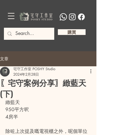
購買
文章
宅守工作室 POSHY Studio
2024年2月28日
〖宅守案例分享〗緻藍天
(下)
緻藍天
950平方呎
4房半
除咗上次提及嘅電視櫃之外，呢個單位