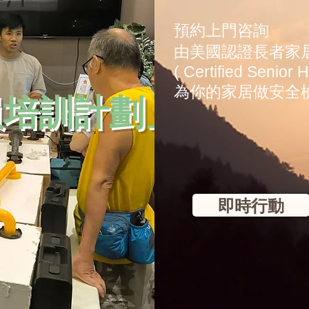
預約上門咨詢
由美國認證長者家
( Certified Senior 
員培訓計劃」
為你的家居做安全
即時行動