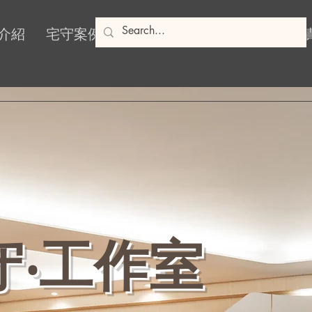
介紹
宅守案例
安居產品
宅守網誌
社會
守‧工作室