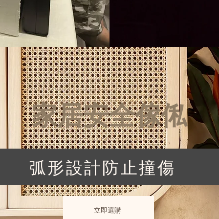
​家居安全傢俬
弧形設計防止撞傷
立即選購