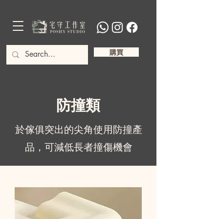
購買
防撞類
於傢俱突出的尖角使用防撞產
品，可減低長者撞傷機會​