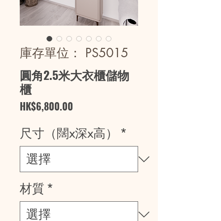
庫存單位： PS5015
圓角2.5米大衣櫃儲物
櫃
價
HK$6,800.00
格
尺寸（闊x深x高）
*
材質
*