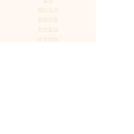
​主頁
關於我們
服務內容
宅守案例
​常見問題
社會責任
馬上預約
​安裝服務