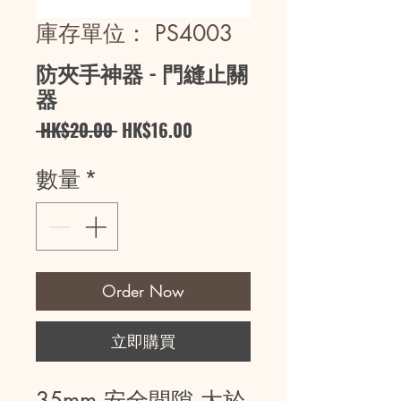
庫存單位： PS4003
防夾手神器 - 門縫止關
器
一
促
 HK$20.00 
HK$16.00
般
銷
數量
*
價
價
格
格
Order Now
立即購買
35mm 安全間隙 大於