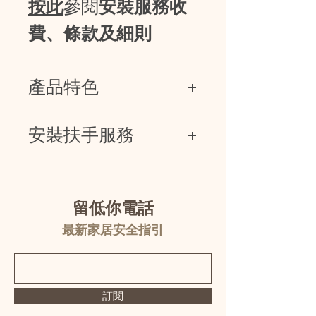
按此
參閱
安裝服務收
費、條款及細則
產品特色
尼龍防滑表面
安裝扶手服務
高等級304不鏽鋼
防滑凸點設計
承重180公斤
1)
1
2
(
)
$700
安裝
至
支
不包括扶手
：
夜光圈有助於夜間找到扶手
2)
其後每支安裝費：
$200(
)
$400 (
一字扶手
、
可摺式上翻
留低你電話
)
扶手
最新家居安全指引
*
(
)
偏遠地區
如：馬灣及離島等
需另行報
價
*
不包括牆身問題如石屎剝落、鬆磚、
漏
水
訂閱