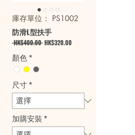
庫存單位： PS1002
防滑L型扶手
一
促
 HK$400.00 
HK$320.00
般
銷
顏色
*
價
價
格
格
尺寸
*
加購安裝
*