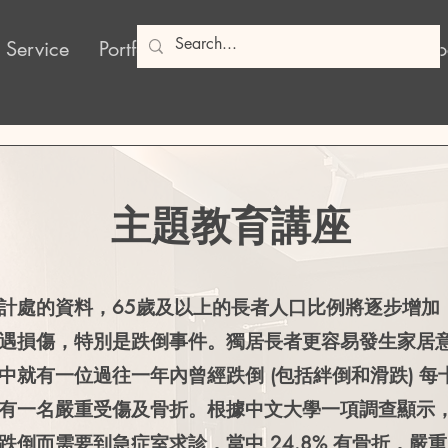
 Service
Portfolio
Products
Poshy Blog
So
主題教育講座
計處的資料，65歲及以上的長者人口比例將逐步增加
遇損傷，特別是跌倒事件。獨居長者更容易發生家居
中就有一位過往一年內曾經跌倒 (包括絆倒和滑跌) 每
有一名嚴重受傷及骨折。根據中文大學一項調查顯示，
跌倒而需要到急症室求診，當中 24.8% 有骨折，嚴