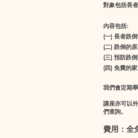
對象包括長
內容包括:
(一) 長者跌
(二) 跌倒的
(三) 預防跌
(四) 免費
我們會定期
講座亦可以
們查詢。
費用：全