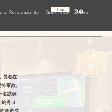
Shop
cial Responsibility
Book Now
More
，長者在
意外事故。
十名跌倒
約有 4
重的會造成