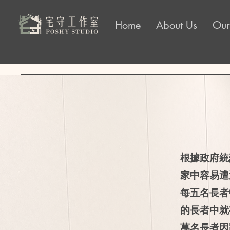
Home
About Us
Our
根據政府統
家中容易遭
每五名長者
的長者中就
萬名長者因