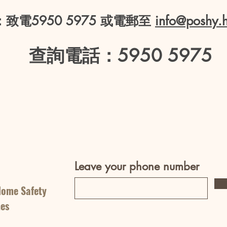
致電5950 5975 或電郵至
info
@poshy.
查詢電話：5950 5975
Leave your phone number
Home Safety
nes