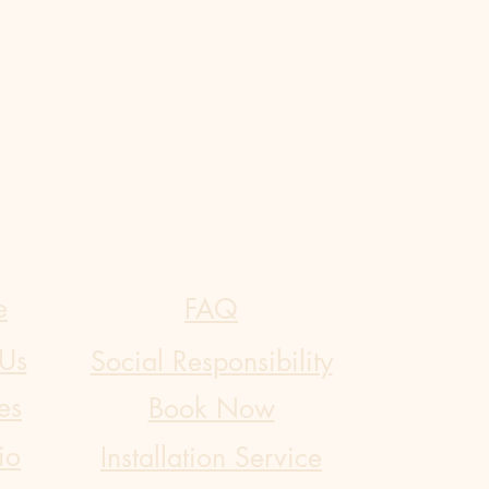
e
FAQ
Us
Social Responsibility
es
Book Now
io
​Installation Service